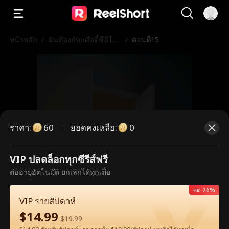
หน้าหลัก
/
ฉันท้องกับแด๊ดดี้ซีอีโอจ
/
ตอนที่15
อมโหด
ราคา
:
ยอดคงเหลือ
:
60
0
VIP ปลดล็อกทุกซีรีส์ฟรี
ตอนนี้เป็นตอนพรีเมียม กรุณาปลดล็อก
ต่ออายุอัตโนมัติ ยกเลิกได้ทุกเมื่อ
เพื่อรับชม
ลด 26%
VIP รายสัปดาห์
$
14.99
$
19.99
60
ปลดล็อกทันที