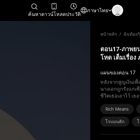
ภาษาไทย
ค้นหา
ดาวน์โหลด
ประวัติ
หน้าหลัก
/
ฉันท้องก
ด
ตอน17-ภาพยนตร
โหด เต็มเรื่อง
แผนของตอน 17
หลังจากสูญเงินเพื
นางเอกถูกรังแกเพ
ชีวิตเธอเอาไว้ เธ
Rich Means
โรแมนติก
โ