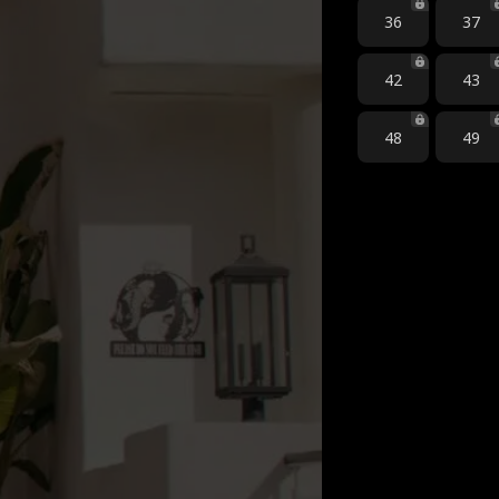
36
37
42
43
48
49