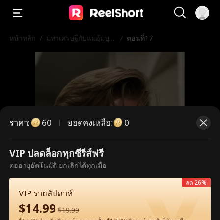
หน้าหลัก
/
มหาเศรษฐีกับแม่อุ้มบุญ
/
ตอนที่17
เวอร์จิ้น
ราคา
:
ยอดคงเหลือ
:
60
0
VIP ปลดล็อกทุกซีรีส์ฟรี
ตอนนี้เป็นตอนพรีเมียม กรุณาปลดล็อก
ต่ออายุอัตโนมัติ ยกเลิกได้ทุกเมื่อ
เพื่อรับชม
ลด 26%
VIP รายสัปดาห์
$
14.99
$
19.99
60
ปลดล็อกทันที