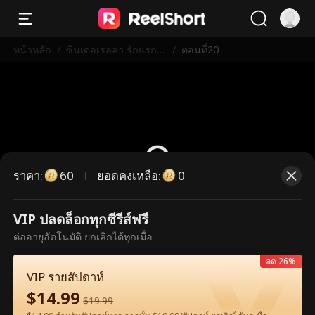
หน้าหลัก
/
ซินเดอเรลล่า รักแรกที่
/
ตอนที่20
ไม่เคยลืม
ราคา
:
ยอดคงเหลือ
:
60
0
VIP ปลดล็อกทุกซีรีส์ฟรี
ตอนนี้เป็นตอนพรีเมียม กรุณาปลดล็อก
ต่ออายุอัตโนมัติ ยกเลิกได้ทุกเมื่อ
เพื่อรับชม
ลด 26%
VIP รายสัปดาห์
$
14.99
60
ปลดล็อกทันที
$
19.99