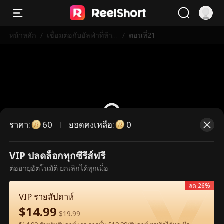
หน้าหลัก
/
เชื่อมต่อกับอัลฟ่าที่ห้าม
/
ตอนที่21
ฉันได้
ราคา
:
ยอดคงเหลือ
:
60
0
VIP ปลดล็อกทุกซีรีส์ฟรี
ตอนนี้เป็นตอนพรีเมียม กรุณาปลดล็อก
ต่ออายุอัตโนมัติ ยกเลิกได้ทุกเมื่อ
เพื่อรับชม
ลด 26%
VIP รายสัปดาห์
$
14.99
60
ปลดล็อกทันที
$
19.99