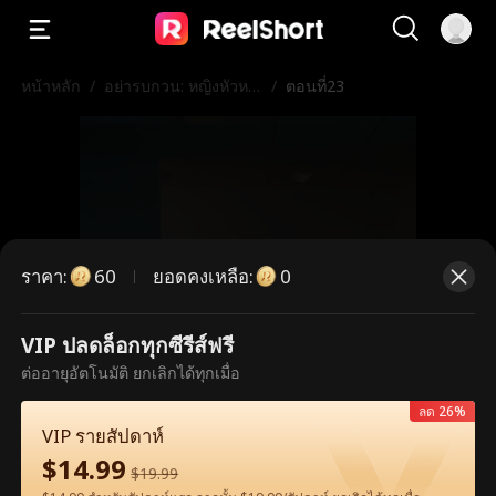
หน้าหลัก
/
อย่ารบกวน: หญิงหัวหน้
/
ตอนที่23
าใต้ฝา!
ราคา
:
ยอดคงเหลือ
:
60
0
VIP ปลดล็อกทุกซีรีส์ฟรี
ตอนนี้เป็นตอนพรีเมียม กรุณาปลดล็อก
ต่ออายุอัตโนมัติ ยกเลิกได้ทุกเมื่อ
เพื่อรับชม
ลด 26%
VIP รายสัปดาห์
$
14.99
$
19.99
60
ปลดล็อกทันที