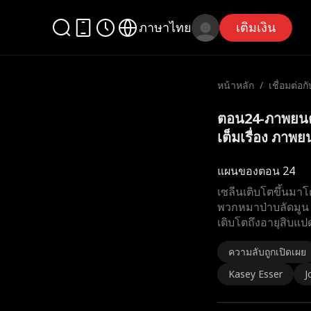
ภาษาไทย
เติมเงิน
หน้าหลัก
/
เชื่อมต่อก
ตอน24-ภาพยนตร์ 
เต็มเรื่อง ภาพยน
แผนของตอน 24
เซลีนเติบโตขึ้นมา
พวกหมาป่าบลัดมูน 
เติบโตถึงอายุสิบแป
ความลับถูกเปิดเผย
Kasey Esser
J