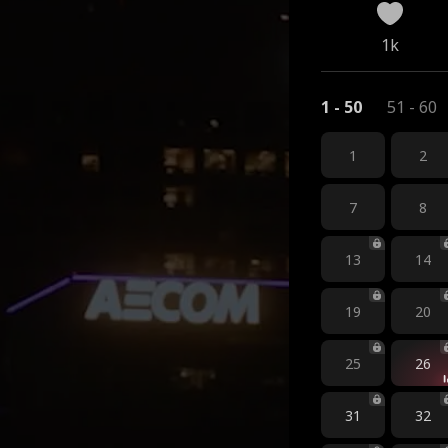
1k
1 - 50
51 - 60
1
2
7
8
13
14
19
20
25
26
31
32