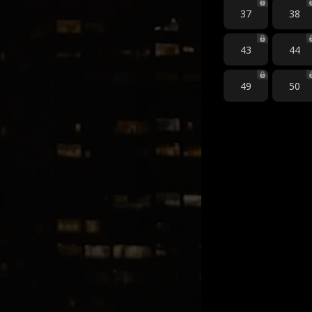
37
38
43
44
49
50