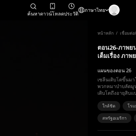
ภาษาไทย
ค้นหา
ดาวน์โหลด
ประวัติ
หน้าหลัก
/
เชื่อมต่อ
ตอน26-ภาพยนตร์
เต็มเรื่อง ภาพย
แผนของตอน 26
เซลีนเติบโตขึ้นม
พวกหมาป่าบลัดมูน
เติบโตถึงอายุสิบแ
ใกล้ชิด
โรแ
สหรัฐอเมริกา