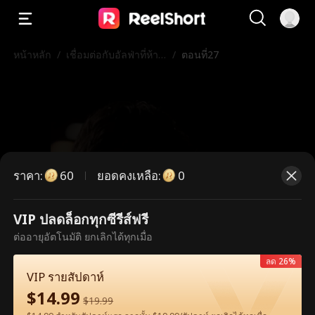
หน้าหลัก
/
เชื่อมต่อกับอัลฟ่าที่ห้าม
/
ตอนที่27
ฉันได้
ราคา
:
ยอดคงเหลือ
:
60
0
VIP ปลดล็อกทุกซีรีส์ฟรี
ตอนนี้เป็นตอนพรีเมียม กรุณาปลดล็อก
ต่ออายุอัตโนมัติ ยกเลิกได้ทุกเมื่อ
เพื่อรับชม
ลด 26%
VIP รายสัปดาห์
$
14.99
$
19.99
60
ปลดล็อกทันที