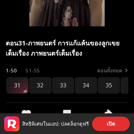
ตอน31-ภาพยนตร์ การแก้แค้นของลูกเขย
เต็มเรื่อง ภาพยนตร์เต็มเรื่อง
1-50
51-55
ตอนทั้งหมด
31
32
33
34
35
3
เปิด
สิทธิพิเศษในแอป: ปลดล็อกดูฟรี
1.1k
790
แชร์