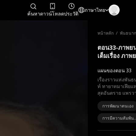
ภาษาไทย
ค้นหา
ดาวน์โหลด
ประวัติ
หน้าหลัก
/
พันธนาก
ตอน33-ภาพยนต
เต็มเรื่อง ภาพย
แผนของตอน 33
เรื่องราวแห่งพัน
ท์ ทายาทมาเฟียแห่
สุดอันตราย แพรวา
การพัฒนาตนเอง
การมีความสัมพันธ
ชั่วคราว