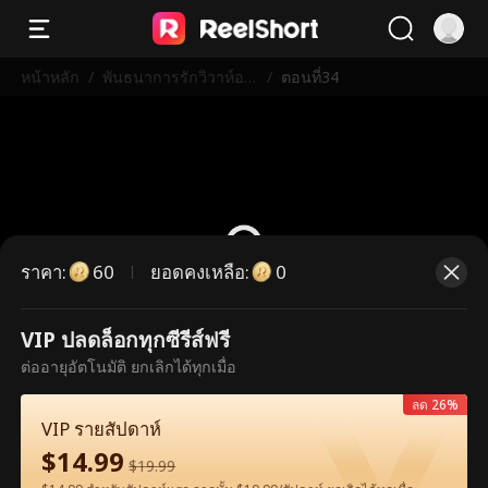
หน้าหลัก
/
พันธนาการรักวิวาห์อล
/
ตอนที่34
เวง
ราคา
:
ยอดคงเหลือ
:
60
0
VIP ปลดล็อกทุกซีรีส์ฟรี
ตอนนี้เป็นตอนพรีเมียม กรุณาปลดล็อก
ต่ออายุอัตโนมัติ ยกเลิกได้ทุกเมื่อ
เพื่อรับชม
ลด 26%
VIP รายสัปดาห์
$
14.99
60
ปลดล็อกทันที
$
19.99