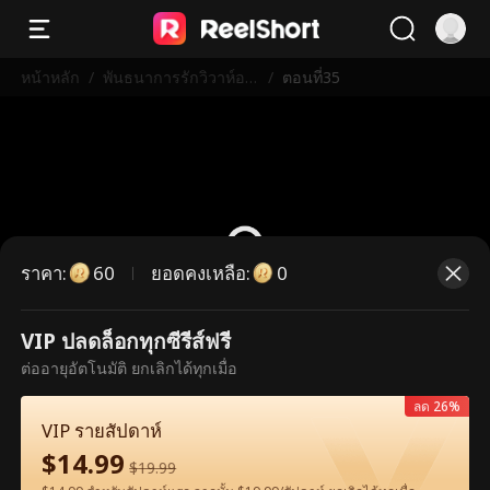
หน้าหลัก
/
พันธนาการรักวิวาห์อล
/
ตอนที่35
เวง
ราคา
:
ยอดคงเหลือ
:
60
0
VIP ปลดล็อกทุกซีรีส์ฟรี
ตอนนี้เป็นตอนพรีเมียม กรุณาปลดล็อก
ต่ออายุอัตโนมัติ ยกเลิกได้ทุกเมื่อ
เพื่อรับชม
ลด 26%
VIP รายสัปดาห์
$
14.99
60
ปลดล็อกทันที
$
19.99