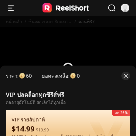
หน้าหลัก
/
ซินเดอเรลล่า รักแรกที่
/
ตอนที่37
ไม่เคยลืม
ราคา
:
ยอดคงเหลือ
:
60
0
VIP ปลดล็อกทุกซีรีส์ฟรี
ตอนนี้เป็นตอนพรีเมียม กรุณาปลดล็อก
ต่ออายุอัตโนมัติ ยกเลิกได้ทุกเมื่อ
เพื่อรับชม
ลด 26%
VIP รายสัปดาห์
$
14.99
60
ปลดล็อกทันที
$
19.99