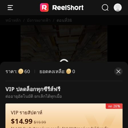
หน้าหลัก
/
มังกรผงาดฟ้า
/
ตอนที่38
ราคา
:
ยอดคงเหลือ
:
60
0
VIP ปลดล็อกทุกซีรีส์ฟรี
ตอนนี้เป็นตอนพรีเมียม กรุณาปลดล็อก
ต่ออายุอัตโนมัติ ยกเลิกได้ทุกเมื่อ
เพื่อรับชม
ลด 26%
VIP รายสัปดาห์
$
14.99
60
ปลดล็อกทันที
$
19.99