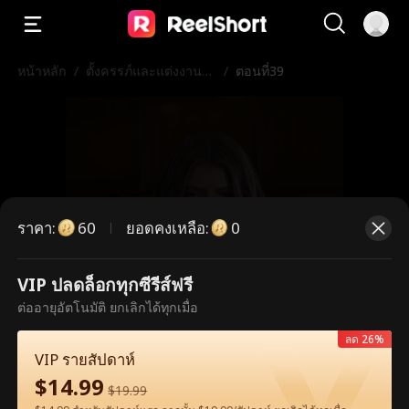
หน้าหลัก
/
ตั้งครรภ์และแต่งงานกั
/
ตอนที่39
บดาราภาพยนตร์
ราคา
:
ยอดคงเหลือ
:
60
0
VIP ปลดล็อกทุกซีรีส์ฟรี
ตอนนี้เป็นตอนพรีเมียม กรุณาปลดล็อก
ต่ออายุอัตโนมัติ ยกเลิกได้ทุกเมื่อ
เพื่อรับชม
ลด 26%
VIP รายสัปดาห์
$
14.99
$
19.99
60
ปลดล็อกทันที