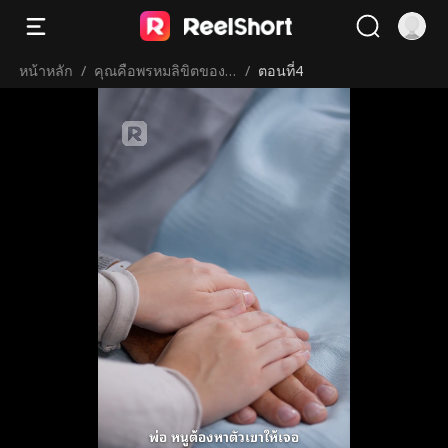
หน้าหลัก
/
คุณคือพรหมลิขิตของผ
/
ตอนที่4
ม
พ่อ หนูต้องหาตัวเขาให้เจอ