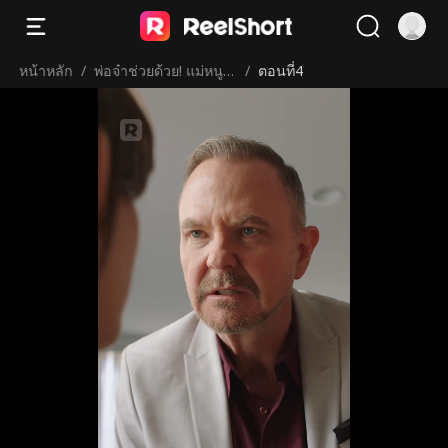
หน้าหลัก
/
พ่อจ๋าช่วยด้วย! แม่หนูติ
/
ตอนที่4
ดคุก!