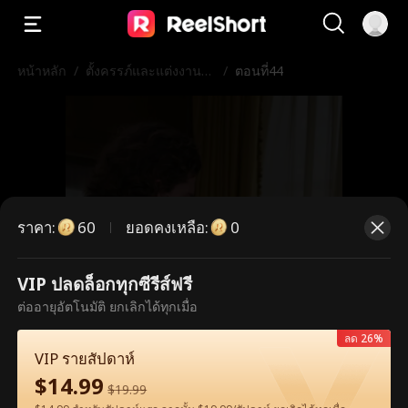
หน้าหลัก
/
ตั้งครรภ์และแต่งงานกั
/
ตอนที่44
บดาราภาพยนตร์
ราคา
:
ยอดคงเหลือ
:
60
0
VIP ปลดล็อกทุกซีรีส์ฟรี
ตอนนี้เป็นตอนพรีเมียม กรุณาปลดล็อก
ต่ออายุอัตโนมัติ ยกเลิกได้ทุกเมื่อ
เพื่อรับชม
ลด 26%
VIP รายสัปดาห์
$
14.99
$
19.99
60
ปลดล็อกทันที