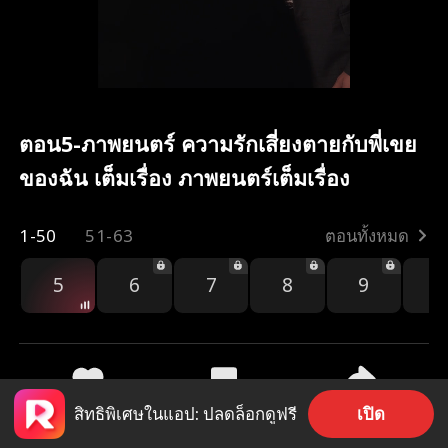
ตอน5-ภาพยนตร์ ความรักเสี่ยงตายกับพี่เขย
ของฉัน เต็มเรื่อง ภาพยนตร์เต็มเรื่อง
1-50
51-63
ตอนทั้งหมด
5
6
7
8
9
1
เปิด
สิทธิพิเศษในแอป: ปลดล็อกดูฟรี
1.7k
1.4k
แชร์