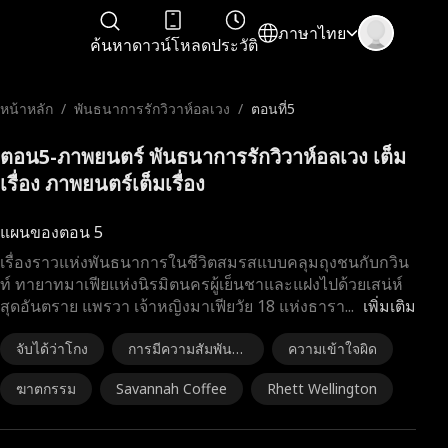
ภาษาไทย
ค้นหา
ดาวน์โหลด
ประวัติ
หน้าหลัก
/
พันธนาการรักวิวาห์อลเวง
/
ตอนที่5
ตอน5-ภาพยนตร์ พันธนาการรักวิวาห์อลเวง เต็ม
เรื่อง ภาพยนตร์เต็มเรื่อง
แผนของตอน 5
เรื่องราวแห่งพันธนาการในชีวิตสมรสแบบคลุมถุงชนกับกวิน
ท์ ทายาทมาเฟียแห่งนิรมิตนครผู้เย็นชาและแฝงไปด้วยเสน่ห์
สุดอันตราย แพรวา เจ้าหญิงมาเฟียวัย 18 แห่งธารา
...
เพิ่มเติม
จับได้ว่าโกง
การมีความสัมพันธ์
ความเข้าใจผิด
ชั่วคราว
ฆาตกรรม
Savannah Coffee
Rhett Wellington