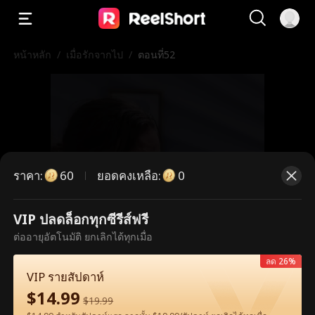
หน้าหลัก
/
เมื่อรักจากไป
/
ตอนที่52
ราคา
:
ยอดคงเหลือ
:
60
0
VIP ปลดล็อกทุกซีรีส์ฟรี
ตอนนี้เป็นตอนพรีเมียม กรุณาปลดล็อก
ต่ออายุอัตโนมัติ ยกเลิกได้ทุกเมื่อ
เพื่อรับชม
ลด 26%
VIP รายสัปดาห์
$
14.99
$
19.99
60
ปลดล็อกทันที