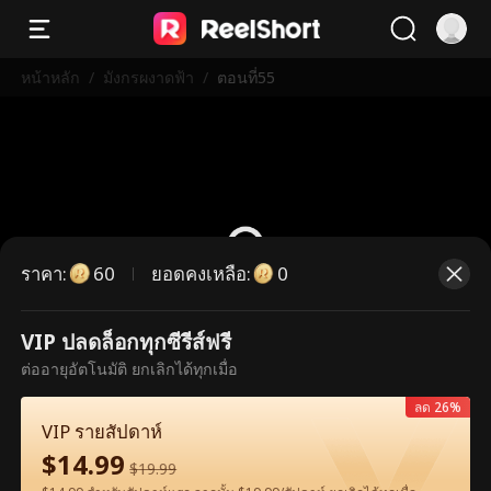
หน้าหลัก
/
มังกรผงาดฟ้า
/
ตอนที่55
ราคา
:
ยอดคงเหลือ
:
60
0
VIP ปลดล็อกทุกซีรีส์ฟรี
ตอนนี้เป็นตอนพรีเมียม กรุณาปลดล็อก
ต่ออายุอัตโนมัติ ยกเลิกได้ทุกเมื่อ
เพื่อรับชม
ลด 26%
VIP รายสัปดาห์
$
14.99
60
ปลดล็อกทันที
$
19.99