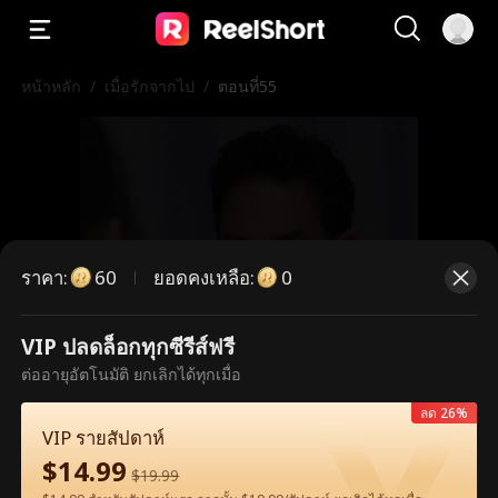
หน้าหลัก
/
เมื่อรักจากไป
/
ตอนที่55
ราคา
:
ยอดคงเหลือ
:
60
0
VIP ปลดล็อกทุกซีรีส์ฟรี
ตอนนี้เป็นตอนพรีเมียม กรุณาปลดล็อก
ต่ออายุอัตโนมัติ ยกเลิกได้ทุกเมื่อ
เพื่อรับชม
ลด 26%
VIP รายสัปดาห์
$
14.99
$
19.99
60
ปลดล็อกทันที