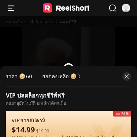
หน้าหลัก
/
เมื่อรักจากไป
/
ตอนที่59
ราคา
:
ยอดคงเหลือ
:
60
0
VIP ปลดล็อกทุกซีรีส์ฟรี
ตอนนี้เป็นตอนพรีเมียม กรุณาปลดล็อก
ต่ออายุอัตโนมัติ ยกเลิกได้ทุกเมื่อ
เพื่อรับชม
ลด 26%
VIP รายสัปดาห์
$
14.99
60
ปลดล็อกทันที
$
19.99