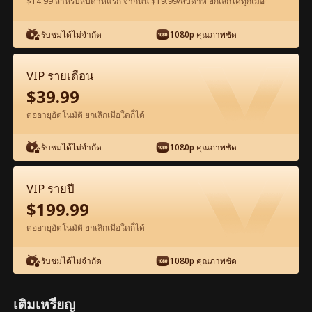
$14.99 สำหรับสัปดาห์แรก จากนั้น $19.99/สัปดาห์ ยกเลิกได้ทุกเมื่อ
ดูฟรีในแอป
รับชมได้ไม่จำกัด
1080p คุณภาพชัด
VIP รายเดือน
$
39.99
ต่ออายุอัตโนมัติ ยกเลิกเมื่อใดก็ได้
รับชมได้ไม่จำกัด
1080p คุณภาพชัด
ตอน62-ภาพยนตร์ มหาเศรษฐีกับแม่อุ้มบุญ
เวอร์จิ้น เต็มเรื่อง ภาพยนตร์เต็มเรื่อง
VIP รายปี
$
199.99
0-49
50-64
ตอนทั้งหมด
ต่ออายุอัตโนมัติ ยกเลิกเมื่อใดก็ได้
59
60
61
62
63
64
รับชมได้ไม่จำกัด
1080p คุณภาพชัด
เติมเหรียญ