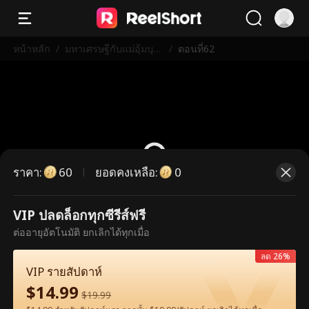
หน้าหลัก
/
มหาเศรษฐีกับแม่อุ้มบุญ
/
ตอนที่62
เวอร์จิ้น
ราคา
:
ยอดคงเหลือ
:
60
0
VIP ปลดล็อกทุกซีรีส์ฟรี
ตอนนี้เป็นตอนพรีเมียม กรุณาปลดล็อก
ต่ออายุอัตโนมัติ ยกเลิกได้ทุกเมื่อ
เพื่อรับชม
ลด 26%
VIP รายสัปดาห์
$
14.99
60
ปลดล็อกทันที
$
19.99