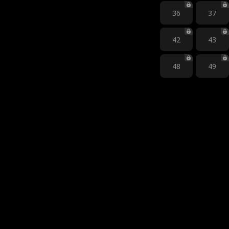
36
37
42
43
48
49