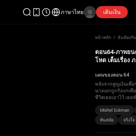
ภาษาไทย
เติมเงิน
หน้าหลัก
/
ฉันท้องกั
ด
ตอน64-ภาพยนตร์
โหด เต็มเรื่อง 
แผนของตอน 64
หลังจากสูญเงินเพื่
นางเอกถูกรังแกเพี
ชีวิตเธอเอาไว้ เธอ
Mishel Eckman
ทันสมัย
จริงใจ