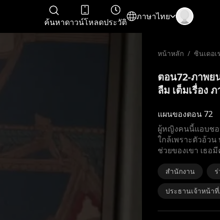
ภาษาไทย
ค้นหา
ดาวน์โหลด
ประวัติ
หน้าหลัก
/
ซินเดอเร
ลืม
ตอน72-ภาพยนตร
ลืม เต็มเรื่อง 
แผนของตอน 72
ผู้หญิงคนนี้แอบชอบ
ใกล้เพราะตัวอ้วน 
ช่วยของเขา เธอมี
สำนักงาน
ร
ประธานเจ้าหน้าที
ริหาร