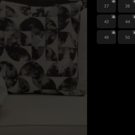
37
38
43
44
49
50