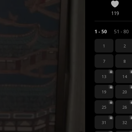
119
1 - 50
51 - 80
1
2
7
8
13
14
19
20
25
26
31
32