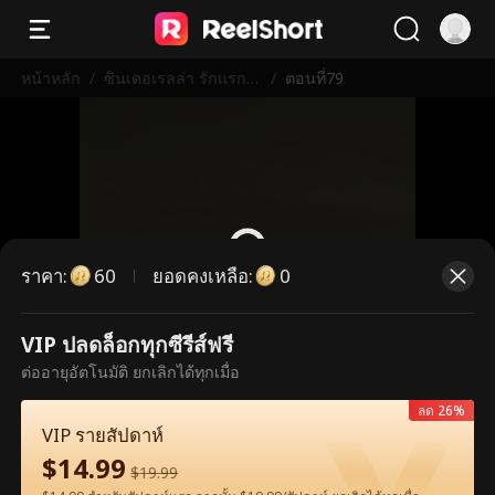
หน้าหลัก
/
ซินเดอเรลล่า รักแรกที่
/
ตอนที่79
ไม่เคยลืม
ราคา
:
ยอดคงเหลือ
:
60
0
VIP ปลดล็อกทุกซีรีส์ฟรี
ตอนนี้เป็นตอนพรีเมียม กรุณาปลดล็อก
ต่ออายุอัตโนมัติ ยกเลิกได้ทุกเมื่อ
เพื่อรับชม
ลด 26%
VIP รายสัปดาห์
$
14.99
60
ปลดล็อกทันที
$
19.99