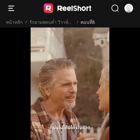
หน้าหลัก
/
รักยามพลบค่ำ วิวาห์ฟ้า
/
ตอนที่8
ผ่ากับมหาเศรษฐี