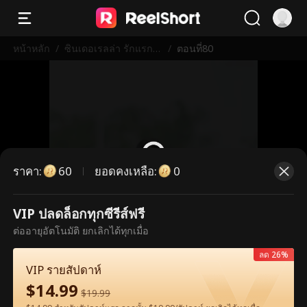
หน้าหลัก
/
ซินเดอเรลล่า รักแรกที่
/
ตอนที่80
ไม่เคยลืม
ราคา
:
ยอดคงเหลือ
:
60
0
VIP ปลดล็อกทุกซีรีส์ฟรี
ตอนนี้เป็นตอนพรีเมียม กรุณาปลดล็อก
ต่ออายุอัตโนมัติ ยกเลิกได้ทุกเมื่อ
เพื่อรับชม
ลด 26%
VIP รายสัปดาห์
$
14.99
60
ปลดล็อกทันที
$
19.99