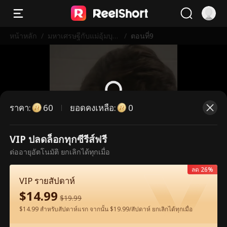
หน้าหลัก
/
มหาเศรษฐีกับแม่อุ้มบุญ
/
ตอนที่9
เวอร์จิ้น
ราคา
:
ยอดคงเหลือ
:
60
0
ตอนนี้เป็นตอนพรีเมียม กรุณาปลดล็อก
VIP ปลดล็อกทุกซีรีส์ฟรี
เพื่อรับชม
ต่ออายุอัตโนมัติ ยกเลิกได้ทุกเมื่อ
ลด 26%
VIP รายสัปดาห์
60
ปลดล็อกทันที
$
14.99
$
19.99
$14.99 สำหรับสัปดาห์แรก จากนั้น $19.99/สัปดาห์ ยกเลิกได้ทุกเมื่อ
ดูฟรีในแอป