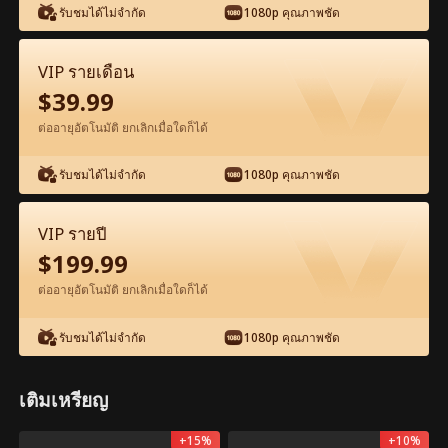
รับชมได้ไม่จำกัด
1080p คุณภาพชัด
VIP รายเดือน
$
39.99
ต่ออายุอัตโนมัติ ยกเลิกเมื่อใดก็ได้
ตอน9-ภาพยนตร์ มหาเศรษฐีกับแม่อุ้มบุญ
เวอร์จิ้น เต็มเรื่อง ภาพยนตร์เต็มเรื่อง
รับชมได้ไม่จำกัด
1080p คุณภาพชัด
VIP รายปี
0-49
50-64
ตอนทั้งหมด
$
199.99
9
10
11
12
13
1
ต่ออายุอัตโนมัติ ยกเลิกเมื่อใดก็ได้
รับชมได้ไม่จำกัด
1080p คุณภาพชัด
เติมเหรียญ
เปิด
สิทธิพิเศษในแอป: ปลดล็อกดูฟรี
2.6k
83.2k
แชร์
+
15
%
+
10
%