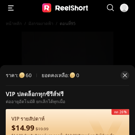
หน้าหลัก
/
มังกรผงาดฟ้า
/
ตอนที่95
ราคา
:
ยอดคงเหลือ
:
60
0
VIP ปลดล็อกทุกซีรีส์ฟรี
ตอนนี้เป็นตอนพรีเมียม กรุณาปลดล็อก
ต่ออายุอัตโนมัติ ยกเลิกได้ทุกเมื่อ
เพื่อรับชม
ลด 26%
VIP รายสัปดาห์
$
14.99
$
19.99
60
ปลดล็อกทันที