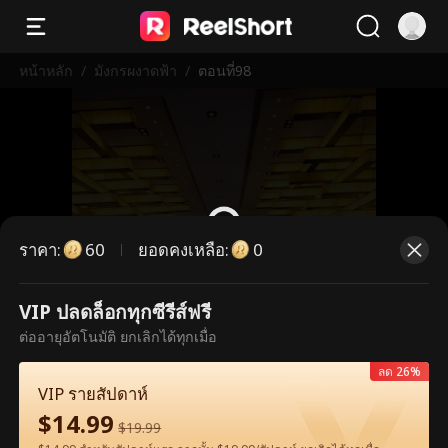
หน้าหลัก
/
มังกรผงาดฟ้า
/
ตอนที่98
ราคา
:
ยอดคงเหลือ
:
60
0
VIP ปลดล็อกทุกซีรีส์ฟรี
ตอนนี้เป็นตอนพรีเมียม กรุณาปลดล็อก
ต่ออายุอัตโนมัติ ยกเลิกได้ทุกเมื่อ
เพื่อรับชม
ลด 26%
VIP รายสัปดาห์
$
14.99
60
ปลดล็อกทันที
$
19.99