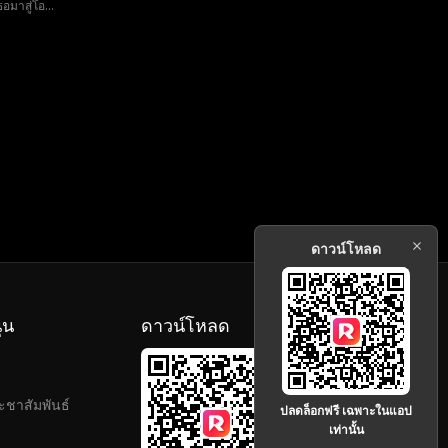
ธอมาสู่โอ
ิด ความจริง
ดาวน์โหลด
ุน
ดาวน์โหลด
ะชาสัมพันธ์
ปลดล็อกฟรี เฉพาะในแอป
เท่านั้น