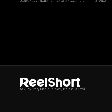
ศักดิ์สิทธิ์แห่งโอลิมปัส การกระทำนี้ได้นำเธอมาสู่โอ
ศักดิ์สิทธิ์แ
ลิมปัสและพบกับไคโรส ที่เปิดเผยชาติกำเนิด ความจริง
ลิมปัสและพบ
และชะตากรรมที่ผูกทั้งสองไว้ตลอดกาล
และชะตากรรม
© 2026 Crazy Maple Studio™, Inc. สงวนลิขสิทธิ์.