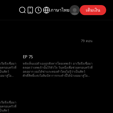
ภาษาไทย
เติมเงิน
79
ตอน
EP 75
รียจึงเชื่อมา
หลังเห็นแม่ตัวเองถูกสังหารโดยเทพเจ้า อาเรียจึงเชื่อมา
วยครอบครัวที่
ตลอดว่าเทพเจ้านั้นไร้หัวใจ วันหนึ่งเพื่อช่วยครอบครัวที่
็นสัตว์
อดอยาก เธอได้ฆ่าแกะทองคำโดยไม่รู้ว่าเป็นสัตว์
ธอมาสู่โอ
ศักดิ์สิทธิ์แห่งโอลิมปัส การกระทำนี้ได้นำเธอมาสู่โอ
ิด ความจริง
ลิมปัสและพบกับไคโรส ที่เปิดเผยชาติกำเนิด ความจริง
และชะตากรรมที่ผูกทั้งสองไว้ตลอดกาล
รียจึงเชื่อมา
วยครอบครัวที่
็นสัตว์