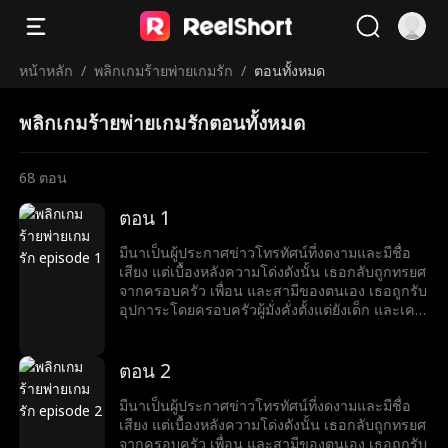
หน้าหลัก
/
พลิกเกมร้ายพ่ายเกมรัก
/
ตอนทั้งหมด
พลิกเกมร้ายพ่ายเกมรักตอนทั้งหมด
68
ตอน
ตอน 1
มีนาเป็นผู้ประกาศข่าวโทรทัศน์ที่งดงามและมีชื่อ
เสียง แต่เบื้องหลังความโด่งดังนั้น เธอกลับถูกทรยศ
จากครอบครัว เพื่อน และสามีของตนเอง เธอถูกรับ
อุปการะโดยครอบครัวผู้มั่งคั่งตั้งแต่ยังเด็ก และเคย
ใช้ชีวิตท่ามกลางความรักและความหรูหรา แต่เมื่อ
ลูกสาวตัวจริงกลับมา โลกอันสมบูรณ์แบบของมีนา
ก็พังทลาย ครอบครัวเริ่มเย็นชา และสามีนอกใจไป
ตอน 2
คบชู้กับเพื่อนสนิทของเธอ ในช่วงเวลาที่ตกต่ำที่สุด
ของชีวิต เธอได้พบกับหริศ ชายหนุ่มรูปงามอย่างน่า
มีนาเป็นผู้ประกาศข่าวโทรทัศน์ที่งดงามและมีชื่อ
ตะลึง มีนาเข้าใจว่าเขาเป็นเพียงนายแบบที่กำลัง
เสียง แต่เบื้องหลังความโด่งดังนั้น เธอกลับถูกทรยศ
ลำบาก จึงคอยสนับสนุนเขาอยู่นานถึงสามปี แต่
จากครอบครัว เพื่อน และสามีของตนเอง เธอถูกรับ