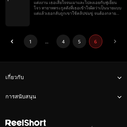
แต่งงาน เธอเสียใจจนเมาและไปลงเอยกับฟู่เยี่ยน
โจว ทายาทตระกูลดังที่เธอเข้าใจผิดว่าเป็นนายแบบ
แต่แล้วเธอกลับถูกเขาใช้คลิปข่มขู่ จนต้องกลายมา
เป็นเบ๊ให้เขาเรียกใช้ พร้อมคำถามที่เขาถามทุกวัน
ว่า หย่ารึยัง?
1
...
4
5
6
เกี่ยวกับ
การสนับสนุน