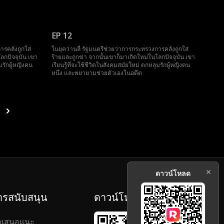
EP 12
ารคลังถูกใส่
ในยุคว่านลี่ รัฐมนตรีช่วยว่าการกระทรวงการคลังถูกใส่
ลกปัจจุบัน เขา
ร้ายและถูกฆ่า จากนั้นเขาก็มาเกิดใหม่ในโลกปัจจุบัน เขา
มรักผู้หญิงคน
เรียนรู้ที่จะใช้ชีวิตในสังคมสมัยใหม่ ตกหลุมรักผู้หญิงคน
หนึ่ง และพยายามช่วยตัวเองในอดีต
ดาวน์โหลด
ารสนับสนุน
ดาวน์โหลด
อเสนอแนะ