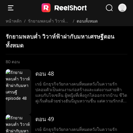
หน้าหลัก
/
รักยามพลบค่ำ วิวาห์ฟ้า
/
ตอนทั้งหมด
ผ่ากับมหาเศรษฐี
รักยามพลบค่ำ วิวาห์ฟ้าผ่ากับมหาเศรษฐีตอน
ทั้งหมด
80
ตอน
ตอน 48
เรย์ นักธุรกิจวัยกลางคนที่หมดหวังในความรัก
ปลอมตัวเป็นคนงานก่อสร้างและแต่งงานสายฟ้า
แลบกับโจเซลีน ผู้หญิงที่เพิ่งถูกไล่ออกจากบ้าน ชีวิต
คู่เริ่มต้นด้วยช่วงฮันนีมูนหวานชื่น แต่ความรักกลับ
ถูกขัดขวางจากการกลั่นแกล้งของครอบครัวลูก
สะใภ้ของโจเซลีน หลังจากช่วยโจเซลีนจากภัยพิบัติ
หลายครั้ง เรย์เผยตัวตนมหาเศรษฐีให้เธอรู้ ทั้งคู่จึง
ตอน 49
เริ่มชีวิตหรูหรา แต่แล้วอดีตภรรยาของเรย์กลับมา
เพื่อสร้างความร้าวฉานระหว่างเรย์และโจเซลีน
เรย์ นักธุรกิจวัยกลางคนที่หมดหวังในความรัก