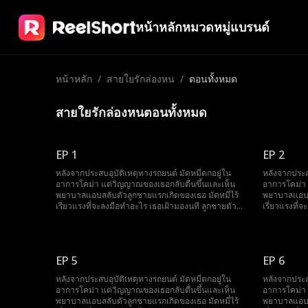
หน้าหลัก
หมวดหมู่
แบรนด์
หน้าหลัก
/
สายใยรักล่องหน
/
ตอนทั้งหมด
สายใยรักล่องหนตอนทั้งหมด
EP 1
EP 2
หลังจากประสบอุบัติเหตุทางรถยนต์ มัดหมี่ตกอยู่ใน
หลังจากประสบ
อาการโคม่า แต่วิญญาณของเธอกลับตื่นขึ้นและเห็น
อาการโคม่า 
พยาบาลแอบสลับตัวลูกชายแรกเกิดของเธอ มัดหมี่ไร้
พยาบาลแอบสล
เรี่ยวแรงที่จะลงมือทำอะไร เธอเฝ้ามองนที ลูกชายตัว
เรี่ยวแรงที่
จริงของเธอถูกทารุณกรรมอยู่นานถึงเจ็ดปี ขณะที่
จริงของเธอถู
พยาบาลวางแผนจะเก็บกระจกตาของเขาเพื่อปกปิด
พยาบาลวางแ
ความจริง มัดหมี่ก็ตื่นขึ้นอย่างน่าอัศจรรย์และรีบวิ่งไป
ความจริง มัดห
ช่วยเขา
ช่วยเขา
EP 5
EP 6
หลังจากประสบอุบัติเหตุทางรถยนต์ มัดหมี่ตกอยู่ใน
หลังจากประสบ
อาการโคม่า แต่วิญญาณของเธอกลับตื่นขึ้นและเห็น
อาการโคม่า 
พยาบาลแอบสลับตัวลูกชายแรกเกิดของเธอ มัดหมี่ไร้
พยาบาลแอบสล