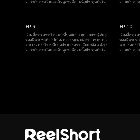
จาวกลับตามใจและเอ็นดูสาวซื่อคนนี้อย่างสุดหัวใจ
จาวกลับตามใ
EP 9
EP 10
เจียงอี๋ฮวน สาวบ้านนอกที่ขุดผักป่า ถูกเว่ยจาวผู้ศัตรู
เจียงอี๋ฮวน ส
ของพี่ชายพาตัวไปเมืองหลวง ทุกคนคิดว่านางจะถูก
ของพี่ชายพา
ชายเย่อหยิ่งโหดเหี้ยมอย่างเว่ยจาวกลั่นแกล้ง แต่เว่ย
ชายเย่อหยิ่ง
จาวกลับตามใจและเอ็นดูสาวซื่อคนนี้อย่างสุดหัวใจ
จาวกลับตามใ