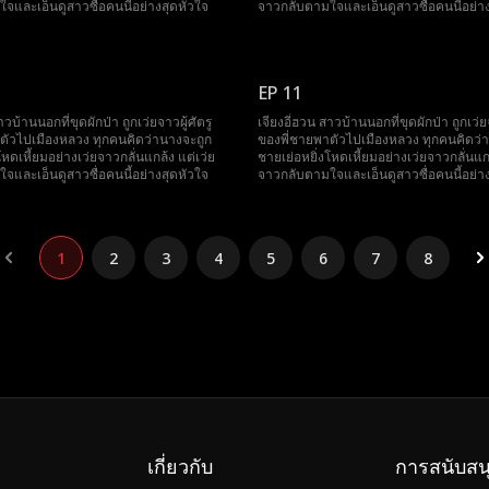
จและเอ็นดูสาวซื่อคนนี้อย่างสุดหัวใจ
จาวกลับตามใจและเอ็นดูสาวซื่อคนนี้อย่า
EP 11
าวบ้านนอกที่ขุดผักป่า ถูกเว่ยจาวผู้ศัตรู
เจียงอี๋ฮวน สาวบ้านนอกที่ขุดผักป่า ถูกเว่ยจ
ตัวไปเมืองหลวง ทุกคนคิดว่านางจะถูก
ของพี่ชายพาตัวไปเมืองหลวง ทุกคนคิดว่
โหดเหี้ยมอย่างเว่ยจาวกลั่นแกล้ง แต่เว่ย
ชายเย่อหยิ่งโหดเหี้ยมอย่างเว่ยจาวกลั่นแกล
จและเอ็นดูสาวซื่อคนนี้อย่างสุดหัวใจ
จาวกลับตามใจและเอ็นดูสาวซื่อคนนี้อย่า
1
2
3
4
5
6
7
8
เกี่ยวกับ
การสนับสน