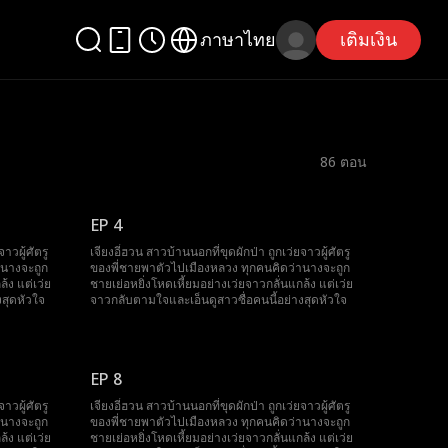
ภาษาไทย
เติมเงิน
86
ตอน
EP 4
าวผู้ศัตรู
เจียงอี๋ฮวน สาวบ้านนอกที่ขุดผักป่า ถูกเว่ยจาวผู้ศัตรู
านางจะถูก
ของพี่ชายพาตัวไปเมืองหลวง ทุกคนคิดว่านางจะถูก
้ง แต่เว่ย
ชายเย่อหยิ่งโหดเหี้ยมอย่างเว่ยจาวกลั่นแกล้ง แต่เว่ย
งสุดหัวใจ
จาวกลับตามใจและเอ็นดูสาวซื่อคนนี้อย่างสุดหัวใจ
EP 8
าวผู้ศัตรู
เจียงอี๋ฮวน สาวบ้านนอกที่ขุดผักป่า ถูกเว่ยจาวผู้ศัตรู
านางจะถูก
ของพี่ชายพาตัวไปเมืองหลวง ทุกคนคิดว่านางจะถูก
้ง แต่เว่ย
ชายเย่อหยิ่งโหดเหี้ยมอย่างเว่ยจาวกลั่นแกล้ง แต่เว่ย