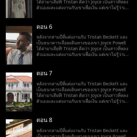
ได้ล่ามาเสียที! Tristan คิดว่า Joyce เป็นสาวที่หลง
ตัวเองและแต่งงานกับเขาเพื่อเงิน แต่เขาไม่รู้ว่าเธอ
เป็นรักษาการสืบทอดที่ลับลวง! Tristan จะชนะใจ
Joyce กลับมาหรือเธอจะตกหลุมรักกับ William
Pope ที่น้อยกว่าเขา?
ตอน 6
หลังจากสามปีที่แต่งงานกับ Tristan Beckett และ
เป็นธนาคารเลือดเดินทางของเขา Joyce Powell
ได้ล่ามาเสียที! Tristan คิดว่า Joyce เป็นสาวที่หลง
ตัวเองและแต่งงานกับเขาเพื่อเงิน แต่เขาไม่รู้ว่าเธอ
เป็นรักษาการสืบทอดที่ลับลวง! Tristan จะชนะใจ
Joyce กลับมาหรือเธอจะตกหลุมรักกับ William
Pope ที่น้อยกว่าเขา?
ตอน 7
หลังจากสามปีที่แต่งงานกับ Tristan Beckett และ
เป็นธนาคารเลือดเดินทางของเขา Joyce Powell
ได้ล่ามาเสียที! Tristan คิดว่า Joyce เป็นสาวที่หลง
ตัวเองและแต่งงานกับเขาเพื่อเงิน แต่เขาไม่รู้ว่าเธอ
เป็นรักษาการสืบทอดที่ลับลวง! Tristan จะชนะใจ
Joyce กลับมาหรือเธอจะตกหลุมรักกับ William
Pope ที่น้อยกว่าเขา?
ตอน 8
หลังจากสามปีที่แต่งงานกับ Tristan Beckett และ
เป็นธนาคารเลือดเดินทางของเขา Joyce Powell