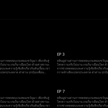
EP 3
ด่านการทดสอบเกมสยองขวัญมา เพิ่งกลับสู่
หลินมู่ผ่านด่านการทดสอบเกมสยองขวัญมา เ
ไม่นาน เกมก็มาเยือนโลก ด้วยค่าสถานะ
โลกความจริงไม่นาน เกมก็มาเยือนโลก ด
และความรู้เชิงลึกเกี่ยวกับดันเจี้ยน เขา
จากช่วงทดสอบและความรู้เชิงลึกเกี่ยวกับด
งแปลกประหลาด ฝ่าด่าน ปกป้องเพื่อน
กวาดล้างสิ่งแปลกประหลาด ฝ่าด่าน ปกป้อ
พันธมิตร ค่อย ๆ เปิดโปงความจริงที่
พร้อมรวบรวมพันธมิตร ค่อย ๆ เปิดโปงความ
สูงใช้โลกเป็นที่เล่นสนุกและช่วย
อารยธรรมชั้นสูงใช้โลกเป็นที่เล่นสนุกและ
้งหมดไว้
มนุษยชาติทั้งหมดไว้
EP 7
ด่านการทดสอบเกมสยองขวัญมา เพิ่งกลับสู่
หลินมู่ผ่านด่านการทดสอบเกมสยองขวัญมา เ
ไม่นาน เกมก็มาเยือนโลก ด้วยค่าสถานะ
โลกความจริงไม่นาน เกมก็มาเยือนโลก ด
และความรู้เชิงลึกเกี่ยวกับดันเจี้ยน เขา
จากช่วงทดสอบและความรู้เชิงลึกเกี่ยวกับด