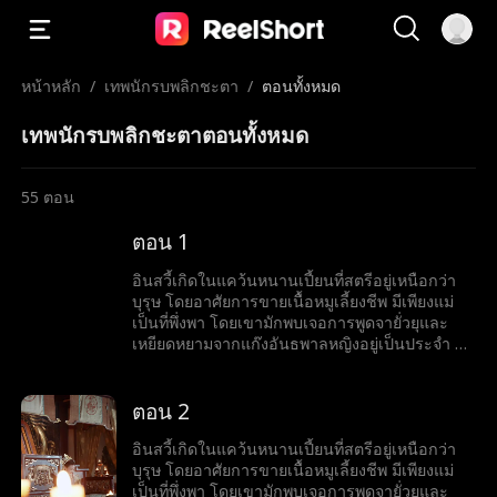
หน้าหลัก
/
เทพนักรบพลิกชะตา
/
ตอนทั้งหมด
เทพนักรบพลิกชะตาตอนทั้งหมด
55
ตอน
ตอน 1
อินสวี้เกิดในแคว้นหนานเปี้ยนที่สตรีอยู่เหนือกว่า
บุรุษ โดยอาศัยการขายเนื้อหมูเลี้ยงชีพ มีเพียงแม่
เป็นที่พึ่งพา โดยเขามักพบเจอการพูดจายั่วยุและ
เหยียดหยามจากแก๊งอันธพาลหญิงอยู่เป็นประจำ จึง
ทำได้เพียงกล้ำกลืนฝืนทนภายใต้อำนาจที่ถูกกดขี่
แม้จะมีธรรมเนียมที่ดูถูกบุรุษ ไม่อนุญาตให้บุรุษ
ฝึกฝนวิทยายุทธ์ แต่อินสวี้กลับมีใจที่อยากออกทัพไป
ตอน 2
สังหารศัตรู และปกป้องแคว้น จึงมักจะแอบฝึกฝน
วิทยายุทธ์ลับหลังแม่ เพื่อทำให้ปณิธานที่หวังไว้เป็น
อินสวี้เกิดในแคว้นหนานเปี้ยนที่สตรีอยู่เหนือกว่า
จริง อินสวี้ไม่สนใจที่แม่คัดค้านการเข้าร่วมงาน
บุรุษ โดยอาศัยการขายเนื้อหมูเลี้ยงชีพ มีเพียงแม่
ชุมนุมเทพนักรบ ทว่าเขากลับเริ่มเข้าใกล้ชาติ
เป็นที่พึ่งพา โดยเขามักพบเจอการพูดจายั่วยุและ