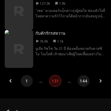
127.3k
1.9k
งอีธาน กลับเริ่มทำให้หัวใจของเธอหวั่นไหวขึ้น
"เซธ" ควอเตอร์แบ็กดาวรุ่งผู้สดใส ซ่อนหัวใจที่
มาจริง ๆ
โหยหาความรักไว้ภายใต้หน้ากากอันสมบูรณ์
แบบ แต่แล้วชีวิตเขาต้องเปลี่ยนไปเมื่อ "แมทธิ
ว" อดีตไลน์แบ็กเกอร์สายโหดเจ้าของฉายา
"หมาบ้า" ย้ายมาร่วมทีมและถูกบังคับให้เป็นรูม
กับดักรักรสหวาน
เมทกัน ชนวนความขัดแย้งที่ระเบิดใส่กันบ่อย
76.9k
1.1k
ครั้งเริ่มเปลี่ยนเป็นความใกล้ชิดที่ทวีความ
จูเลีย ริซโซ วัย 21 ปี ต้องหมั้นหมายกับคาสซิ
เร่าร้อนจนเกินต้านทาน เซธตกหลุมรักศัตรูคน
โอ โมเร็ตติ เจ้าพ่อมาเฟียผู้โหดเหี้ยมอย่างไม่
นี้เข้าอย่างจัง จนกระทั่งเขาเหลือบไปเห็นวัน
เต็มใจ มีข่าวลือว่าเขาคือผู้อยู่เบื้องหลังการเสีย
เกิดของ "อีธาน" คู่แข่งคนสำคัญ ถูกสลักไว้บน
ชีวิตอย่างนองเลือดและก่อนวัยอันควรของ
สร้อยคอของแมทธิว ทำให้เซธปักใจเชื่อทันที
ภรรยา จูเลียไม่ได้เข้ามาแทนที่เธอเพียงใน
ว่า... ตัวเองเป็นได้แค่ตัวแทนของคนอื่น
ฐานะภรรยา แต่ยังต้องทำหน้าที่เป็นแม่ของลูก
1
...
131
...
144
น้อยทั้งสองคนอีกด้วย หญิงสาวหัวขบถอย่างจู
เลียจะสามารถสร้างชีวิตใหม่เคียงข้างคาสซิโอ
ได้หรือไม่ หรือการที่เขาปฏิเสธจะเปิดใจให้เธอ
จะทำให้การแต่งงานครั้งนี้กลายเป็นอีกหนึ่ง
ชีวิตคู่ที่ต้องพังทลาย