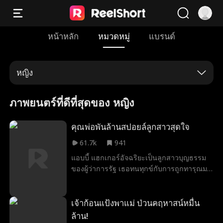
หน้าหลัก
หมวดหมู่
แบรนด์
หญิง
ภาพยนตร์ที่ดีที่สุดของ หญิง
คุณพ่อพันล้านสปอยล์ลูกสาวสุดใจ
61.7k
941
แอบบี้ แฮกเกอร์อัจฉริยะเป็นลูกสาวบุญธรรม
ของผู้ว่าการรัฐ เธอทนทุกข์กับการถูกทารุณมา
นานหลายปีเพื่อช่วยให้พ่อบุญธรรมก้าวสู่
อำนาจ แต่ก่อนวันเกิดอายุครบ 18 ปีเพียงไม่
นาน พ่อบุญธรรมกลับขายเธอให้กับนักธุรกิจ
เจ้าก้อนแป้งพาแม่ ป่วนคฤหาสน์หมื่น
หื่นกามในราคา 5 ล้านดอลลาร์ ในห้วงแห่ง
ล้าน!