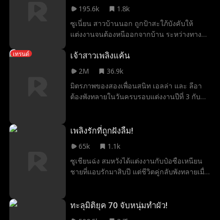
ความสิ้นหวัง เธอใช้การตรวจจับคู่ DNA เพื่อ
195.6k
1.8k
ตามหาพ่อแท้ ๆ และพบว่าเขาคือโดมินิก มันชินี
มหาเศรษฐีอันดับหนึ่งของอเมริกา เมื่อได้กลับสู่
ซูเนี่ยน สาวบ้านนอก ถูกป้าสะใภ้บังคับให้
อ้อมอกครอบครัวมหาเศรษฐี เธอเปิดโปงความ
แต่งงานจนต้องหนีออกจากบ้าน ระหว่างทาง
โหดร้ายของครอบครัวบุญธรรมต่อหน้า
เธอได้รับการชี้นำจากเหรียญโบราณ จน
เจ้าสาวเพลิงแค้น
สาธารณชน และทำให้ทุกคนที่เคยรังแกเธอ
เทรนด์
บังเอิญมีค่ำคืนเร่าร้อนกับเซี่ยเยี่ยนโจว
ต้องชดใช้ เกิดใหม่จากกองเถ้าถ่าน ชีวิตอันเจิด
คุณชายตระกูลมหาเศรษฐีแห่งเมืองหลวง หกปี
2M
36.9k
จรัสของเธอบนจุดสูงสุดแห่งอำนาจกำลังจะเริ่ม
ต่อมา ซูเนี่ยนพาลูกชายที่หน้าตาคล้ายเซี่ยเยี่ยน
มิตรภาพของสองเพื่อนสนิท เอลล่า และ ลีอา
ต้นขึ้น
โจวเข้ามาในเมือง และบังเอิญได้รับความช่วย
ต้องพังทลายในวันครบรอบแต่งงานปีที่ 3 กับ
เหลือจากเขา ซึ่งตอนนั้นกำลังโดนครอบครัว
สองพี่น้องตระกูลฮาร์เปอร์ เมื่อรักแรกของ
เร่งให้แต่งงาน เซี่ยเยี่ยนโจวจึงเสนอให้เธอกับ
ชาลส์ นักดับเพลิง จงใจขังเอลล่าไว้ในกองเพลิง
ลูกมาแกล้งเป็นภรรยาและลูกชายของเขา เพื่อ
แม้เธอจะอ้อนวอน แต่ชาลส์กลับหันหลังไปช่วย
เพลิงรักที่ถูกฝังลืม!
ผ่านงานเลี้ยงครอบครัวไปให้ได้
แมวของคนรักเก่า ลีอา ตัดสินใจฝ่าไฟเข้าไป
65k
1.1k
ช่วยเพื่อนและโทรหา โนอาห์ แพทย์ สามีของ
ซูเชียนฉ่ง สมหวังได้แต่งงานกับป๋อซือเหนียน
เธอ แต่กลับได้รับเพียงคำเยาะเย้ยอันเย็นชา
ชายที่แอบรักมาสิบปี แต่ชีวิตคู่กลับพังทลายเมื่อ
การทรยศครั้งใหญ่ทำให้หัวใจของสองสาวแตก
ถูก ไป๋ลู่ วางแผนใส่ร้ายจนสามีเกลียดชังอย่าง
สลาย ความเจ็บปวดแปรเปลี่ยนเป็นความเด็ด
ฝังลึก ซ้ำร้ายเธอยังพบว่าตัวเองป่วยเป็นมะเร็ง
เดี่ยว พวกเธอจึงจับมือกันยื่นใบหย่าเพื่อตัดขาด
กระเพาะอาหารระยะสุดท้ายจนร่างกายและ
ทะลุมิติยุค 70 จับหนุ่มทำผัว!
จากสองพี่น้องใจดำคู่นี้อย่างไม่หันหลังกลับ
จิตใจพังทลาย สามปีต่อมา เธอกลับมาอีกครั้ง