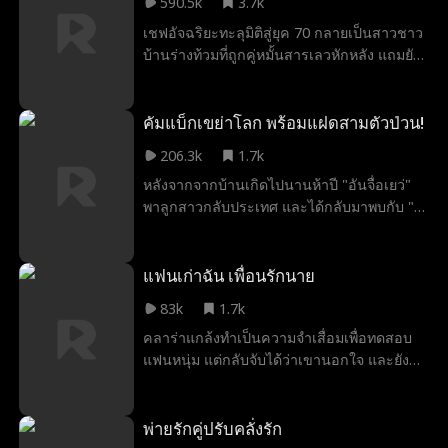
590.5k
3.7k
ในสภาพสูญเสียความทรงจำและมี จิ้นหาง ชาย
เชฟอัจฉริยะทะลุมิติสู่ยุค 70 กลายเป็นสาวชาว
หนุ่มคนใหม่เคียงข้าง การกลับมาครั้งนี้ทำให้
บ้านร่างท้วมที่ถูกคู่หมั้นสารเลวหักหลัง แถมยัง
ป๋อซือเหนียนตื่นจากความหลงผิด สำนึกได้ว่า
เผลอมีสัมพันธ์กับหนุ่มปัญญาชนที่เพิ่งลงชนบท
ใครคือรักแท้ และเริ่มเดินหน้าง้อภรรยาอย่าง
จนถูกทั้งหมู่บ้านบีบให้แต่งงาน แต่แทนที่จะยอม
เอาเป็นเอาตาย ท่ามกลางถ่านไฟเก่าที่กำลังจะ
จำนน เธอใช้ฝีมือการทำอาหารพลิกชะตา
คัมแบ็กเขย่าโลก พร้อมแฝดสามตัวป่วน!
ปะทุ ซูเชียนฉ่งยังต้องเดินหน้าสืบหาความจริง
สร้างความมั่งคั่ง พิชิตหัวใจหนุ่มหล่อ และ
เบื้องหลังการตายของ ไป๋ฉี นำไปสู่บ่วงกรรม
206.3k
1.7k
เปลี่ยนชีวิตสุดอาภัพให้กลายเป็นเส้นทางแห่ง
และความสัมพันธ์อันซับซ้อนที่เริ่มต้นใหม่อีก
หลังจากจากบ้านเกิดไปนานห้าปี "อันจื่อเยว่"
ความสำเร็จและความรัก
ครั้ง
พาลูกสาวกลับประเทศ และได้กลับมาพบกับ "ฟู่
จิ่งเฉิน" ประธานบริษัทตระกูลฟู่ ชายผู้มีความ
เกี่ยวพันกับลูกแฝดโดยไม่คาดคิด เพื่อให้ได้อยู่
ใกล้คนสำคัญ อันจื่อเยว่จึงสมัครเข้าทำงานเป็น
แฟนเก่าฉัน เพื่อนรักนาย
พี่เลี้ยงในคฤหาสน์ตระกูลฟู่ แต่กลับต้องเผชิญ
83k
1.7k
ทั้งความขัดแย้งภายในตระกูล การแก่งแย่งทาง
คลาร่าแกล้งทำเป็นความจำเสื่อมเพื่อทดสอบ
ธุรกิจ และศัตรูที่คอยวางแผนเล่นงานเธอไม่
แฟนหนุ่ม แต่กลับจับได้ว่าเขานอกใจ และยังถูก
หยุด
เขาเขี่ยทิ้งไปหาอีธาน เพื่อนสนิทของตัวเอง
เพื่อเอาคืนให้สาสม คลาร่าจึงเริ่มแกล้งคบกับอี
ธาน หวังทำให้อดีตแฟนหนุ่มคลั่งด้วยความหึง
พ่ายรักคู่ปรับคลั่งรัก
หวง แต่จะเกิดอะไรขึ้น เมื่อจูบหลอก ๆ ขอ