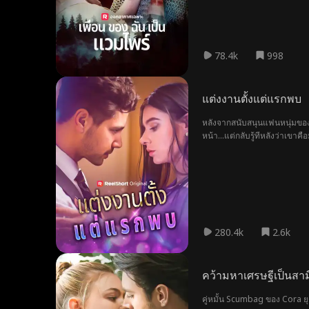
78.4k
998
แต่งงานตั้งแต่แรกพบ
หลังจากสนับสนุนแฟนหนุ่มของ
หน้า...แต่กลับรู้ทีหลังว่าเขาค
280.4k
2.6k
คว้ามหาเศรษฐีเป็นสา
คู่หมั้น Scumbag ของ Cora ย