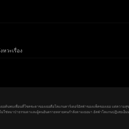
ังหวะเรื่อง
8 ปีเธอค้นพบเพื่อนที่โชคชะตาของเธอคือโลแกนคาร์เตอร์อัลฟ่าของแพ็คของเธอ แต่ความสุขน
เธอไม่ใช่หมาป่าธรรมดาและผู้คนอันตรายหลายคนกำลังตามเธอมา อัลฟ่าโลแกนปฏิเสธเอ็มม่าด