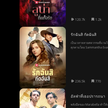
120.7k
1.2k
รักฉันสิ กัดฉันสิ
เป็นเวลาหลายศตวรรษที่แวมไพร์
คุกคามโดย Sammantha Evans หญ
ตลอดกาล ...
236.5k
770
อัลฟ่าที่เธอปรารถนา
พลังมืดของ Marabella ทำให้