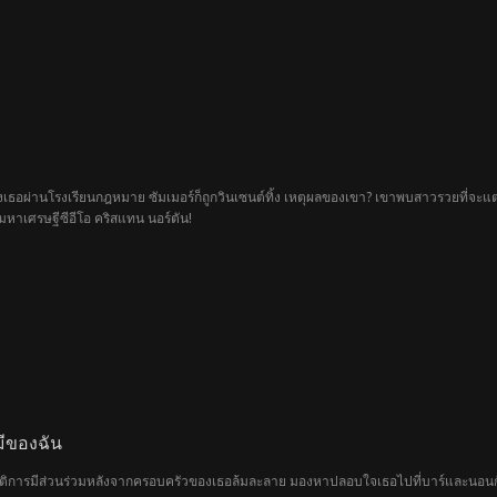
เธอผ่านโรงเรียนกฎหมาย ซัมเมอร์ก็ถูกวินเซนต์ทิ้ง เหตุผลของเขา? เขาพบสาวรวยที่จะ
ือมหาเศรษฐีซีอีโอ คริสแทน นอร์ตัน!
มีของฉัน
ุติการมีส่วนร่วมหลังจากครอบครัวของเธอล้มละลาย มองหาปลอบใจเธอไปที่บาร์และนอนกับชา