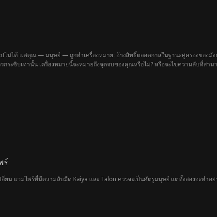
นไปไม่ได้ แต่คุณ — มนุษย์ — ถูกทำเครื่องหมาย: อ้างสิทธิ์ตลอดกาลในฐานะคู่ครองของมังก
กระซิบเท่านั้น เครื่องหมายนี้จะหมายถึงจุดจบของคุณหรือไม่? หรือจะไขความลับที่สามาร
พร์
่ยน แวมไพร์ที่มีความลับมืด Kaiya และ Talon ควรจะเป็นศัตรูมนุษย์ แต่ทั้งสองจะทำอย่างไรเม