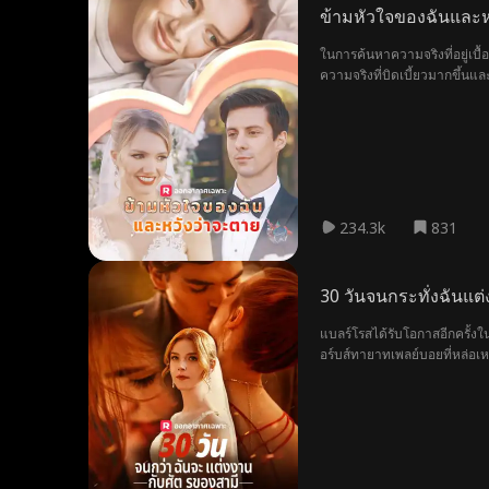
ข้ามหัวใจของฉันและห
ในการค้นหาความจริงที่อยู่เบื
ความจริงที่บิดเบี้ยวมากขึ้นแ
234.3k
831
30 วันจนกระทั่งฉันแต
แบลร์โรสได้รับโอกาสอีกครั้ง
อร์บส์ทายาทเพลย์บอยที่หล่อเห