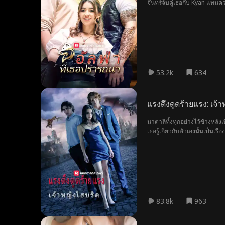
จันทร์จับคู่เธอกับ Kyan แทนค
53.2k
634
แรงดึงดูดร้ายแรง: เจ้
นาตาลีทิ้งทุกอย่างไว้ข้างหลังเพ
เธอรู้เกี่ยวกับตัวเองนั้นเป็
83.8k
963