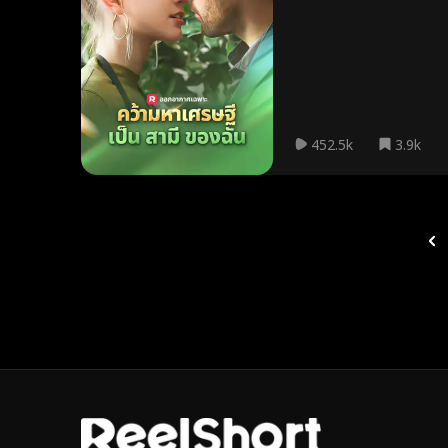
452.5k
3.9k