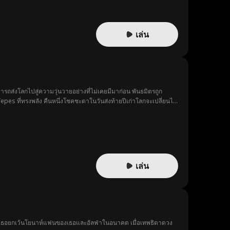
เล่น
รถส่งโลกไปสู่ความวุ่นวายอย่างที่ไม่เคยมีมาก่อน พันธมิตรถูก
epes ที่ทรงพลัง คืนหนึ่งโชคชะตาในวันส่งท้ายปีเก่าโลกจะเปลี่ยนไป
เล่น
ใจเธอยกเว้นโยนาห์แฟนของเธอและอัลฟ่าในอนาคต เมื่อเทพธิดาดวง