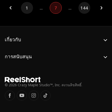
ออกแบบของเธอ ขณะที่เบธต้องดิ้นรนกับความ
1
...
7
...
144
รับผิดชอบ นาธานตกหลุมรักเธอโดยไม่รู้ถึง
ความสัมพันธ์ในชีวิตสมรสของพวกเขา ชีวิตที่
เกี่ยวโยงกันของพวกเขาสร้างอารมณ์ขันและ
ความโศกเศร้า นำไปสู่การแต่งงานตามสัญญา
ที่มีจุดมุ่งหมายเพื่อคลี่คลายความรู้สึกที่แท้จริง
ท่ามกลางเครือข่ายที่พันกันของตัวตนที่ผิด
เกี่ยวกับ
พลาด
การสนับสนุน
© 2026 Crazy Maple Studio™, Inc. สงวนลิขสิทธิ์.