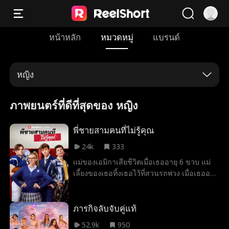
หน้าหลัก
หมวดหมู่
แบรนด์
หญิง
ภาพยนตร์ที่ดีที่สุดของ หญิง
พี่ชายสามคนที่ไม่รู้คุณ
24k
333
แม่ของเอมิกาเสียชีวิตเมื่อเธออายุ 6 ขวบ แม่
เลี้ยงของเธอทิ้งเธอไว้ที่สวนรถพ่วง เมื่อเธออายุ
12 ปี เธอได้ช่วยชีวิตมรรคา มเหศวร ชายที่
ร่ำรวยที่สุดในโลกไว้และเขารับเธอเป็นหลาน
สาว สองปีต่อมาพี่ชายสามคนของเธอตามหา
ภารกิจลับจับคู่แท้
เธอพบ และเธอตัดสินใจกลับไปอยู่กับ
52.9k
950