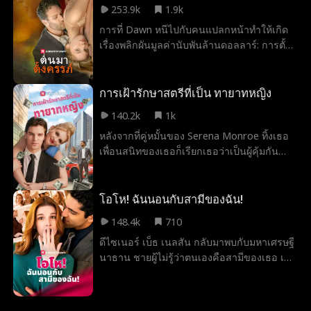
253.9k
1.9k
สุขของพวกเขา
การที่ Dawn หนีไปกับคนแปลกหน้าทำให้เกิด
เรื่องพลิกผันมูลค่านับพันล้านดอลลาร์: การตั้ง
ครรภ์ที่น่าประหลาดใจ และพ่อลูกน้อยก็ไม่ใช่
ใครอื่นนอกจากไอแซค สแตนตัน มหาเศรษฐีผู้
มีหัวใจเต้นแรง! คุณคงคิดว่า Dawn ถูกแจ็ค
การเฝ้ารักษาสตรีที่เป็น ทายาทหญิง
พอต… ยกเว้นว่าเหตุใดเธอจึงวิ่งหนี?!
140.2k
1k
หลังจากที่คู่หมั้นของ Serena Monroe ทิ้งเธอ
เพื่อนสนิทของเธอก็เรียกเธอว่าเป็นผู้คุ้มกัน
อย่างไรก็ตาม โชคชะตากำหนดไว้ เซรีน่าเดิน
เข้าไปในห้องผิดและค้างคืนกับเจสซี รอสส์ ซีอี
โอมหาเศรษฐีผู้มีเสน่ห์ซึ่งแอบรักเธอ
โอโห! ฉันนอนกับสามีของฉัน!
148.4k
710
ดีไซเนอร์ เบ็ธ เนลสัน กลับมาพบกับมหาเศรษฐี
นาธาน ชายผู้ไม่รู้ว่าตนเองคือสามีของเธอ เธอ
ต้องรับมือกับภาระหน้าที่ของครอบครัวและ
หน้าที่ทางวิชาชีพ โดยขอความช่วยเหลือจา
กนาธานสำหรับบริษัทของพ่อและสตูดิโอ