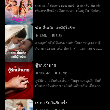
ครอบครัวที่แท้จริงของตัวเอง ด้วยคำนึงถึง
เหล่าคนโสดสุดฮอตย้ายเข้าบ้านหลังเดียวกัน
ความถือตัวของพวกเขาเธอจึงปิดบังความจริง
เพื่อภารกิจเดียวคือตามหา "เนื้อคู่ลับ" ที่ซ่อนอยู่
ว่าเธอร่ำรวย แต่ก็ยังแอบช่วยพี่ชายของเธอให้
ท่ามกลางกลุ่มคนโสด แต่รักแท้อาจไม่ราบรื่น
ประสบความสำเร็จในโรงเรียน แต่ว่าพวกพี่
เมื่อต้องเจอกับความลับ สิ่งล่อใจ และบท
ชายก็ถูกน้องสาวต่างแม่ที่ชั่วร้ายของเธอหลอก
ทดสอบสุดสยิวในทุกฝีก้าว พวกเขาจะมองเห็นคู่
ช่วยตื่นเถิด สามีผู้ใจร้าย
และเริ่มรังแกเธอ พวกเขาไล่เธอออกไปและ
แท้ตามโชคชะตา หรือจะเผลอเลือกคนที่ผิด
เกือบจะทุบตีเธอจนตาย หลังจากได้รับการช่วย
186k
3.3k
หัวใจ
เหลือจากคุณปู่บุญธรรมของเธอ ในที่สุดเธอก็
คุณถูกบังคับให้แต่งงานกับนักเลงหนุ่มเศรษฐี
เห็นธาตุแท้ของพี่ชาย เธอตัดขาดจากพวกเขา
Adrian Lewis เพื่อเป็นเจ้าสาวแทนและช่วย
และวางแผนที่จะเอาทุกสิ่งกลับคืนมา ในที่สุดพี่
ชีวิตปู่ของคุณ โดยคุณได้ขายตัวเองให้กับ
ชายที่ถูกลงโทษก็ตระหนักว่าเอมิกาคือ
ครอบครัว Lewis ในราคา 5 ล้านดอลลาร์ โดย
ครอบครัวที่แท้จริงของพวกเขา และคุกเข่า
มีเงื่อนไขว่าคุณต้องมีลูกโดยต้องเป็นทายาท
ชู้รักเจ้านาย
อ้อนวอนขอการให้อภัยจากเธอ
ของตระกูล Lewis แต่มีเรื่องนึงที่ยังทำให้คุณ
986.4k
10.9k
ตกใจ... Adrian Lewis อยู่ในอาการโคม่า!
ลูซีมีความสัมพันธ์สั้น ๆ กับผู้ชายหนุ่มลึกลับที่
เป็นบอสใหม่ของเธอในคืนเดียวกัน! เมื่อความ
รักค่อย ๆ เกิดขึ้นในที่ทำงาน พวกเขาจะ
สามารถต้านทานความสัมพันธ์ของพวกเขาได้
หรือไม่?
เราจะรักกันอีกครั้ง