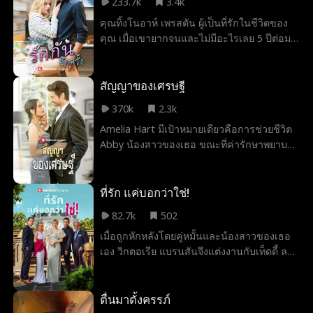
233.7k
3.4k
คุณทิ้งโนอาห์ เพรสตัน ผู้เป็นที่รักในชีวิตของ
คุณ เมื่อเขายากจนและไม่มีอะไรเลย 5 ปีต่อมา
ตอนนี้เขาเป็นมหาเศรษฐีที่กำลังมองหาบริษัท
ของคุณและทำให้ชีวิตของคุณเหมือนอยู่ใน
นรก คุณจะบอกความจริงกับเขาว่าทำไมคุณถึง
สัญญาของเศรษฐี
ทิ้งเขาไปจริงๆ หรือมันสายเกินไปสำหรับ
370k
2.3k
โอกาสแห่งความรักครั้งที่สอง?
Amelia Hart มีเป้าหมายเดียวคือการช่วยชีวิต
Abby น้องสาวของเธอ ขณะที่ค่ารักษาพยาบาล
ของแอบบี้พุ่งสูงขึ้นและโลกของพวกเขาพัง
ทลายลง ความสิ้นหวังทำให้อมีเลียได้พบกับ
มาดามเอ็กซ์ เจ้าของบริการเพื่อนเที่ยวที่ใหญ่
ที่รัก แค่บอกว่าใช่!
ที่สุดในแอลเอ วิธีแก้ปัญหาอยู่ที่การเผชิญหน้า
82.7k
502
กับ Nathan Reed ซีอีโอมหาเศรษฐีที่มีเดิมพัน
เมื่อถูกหักหลังโดยคู่หมั้นและน้องสาวของเธอ
สูง เพื่อช่วยชีวิตน้องสาวของเธอ เอมีเลีย ฮาร์ต
เอง วิกตอเรีย แบรนสันจึงแต่งงานกับเท็ดดี้ ลอย
ต้องสละชีวิต เธอต้องแต่งงานกับนาธาน รีด
ด์ โดยไม่รู้ว่าตัวตนที่แท้จริงของเขาคือมหา
และให้กำเนิดลูกกับเขา!
เศรษฐีที่เป็นความลับ พวกเขาต้องยืนหยัดต่อสู้
กับครอบครัวที่ชั่วร้ายของวิกตอเรีย ทวงบริษัท
ตื่นมาตั้งครรภ์
ของแม่เธอกลับคืนมา และพบกับจุดจบที่มีความ