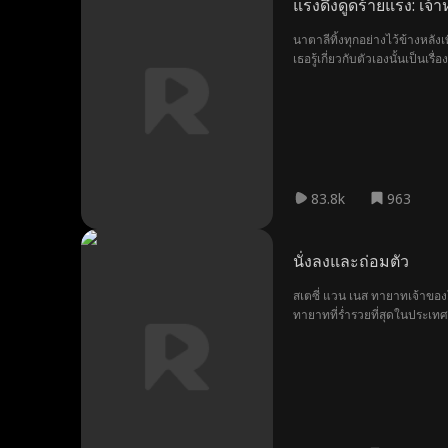
แรงดึงดูดร้ายแรง: เจ้
นาตาลีทิ้งทุกอย่างไว้ข้างหลังเพ
เธอรู้เกี่ยวกับตัวเองนั้นเป็
83.8k
963
นั่งลงและถ่อมตัว
สเตซี่ แวน เนส ทายาทเจ้าของโร
ทายาทที่ร่ำรวยที่สุดในประเทศ.