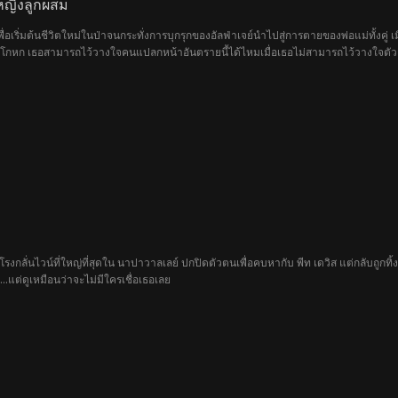
าหญิงลูกผสม
ื่อเริ่มต้นชีวิตใหม่ในป่าจนกระทั่งการบุกรุกของอัลฟ่าเจย์นำไปสู่การตายของพ่อแม่ทั้งคู่ เมื
นเรื่องโกหก เธอสามารถไว้วางใจคนแปลกหน้าอันตรายนี้ได้ไหมเมื่อเธอไม่สามารถไว้วางใจตัวเ
งกลั่นไวน์ที่ใหญ่ที่สุดใน นาปาวาลเลย์ ปกปิดตัวตนเพื่อคบหากับ พีท เดวิส แต่กลับถูกทิ้
..แต่ดูเหมือนว่าจะไม่มีใครเชื่อเธอเลย