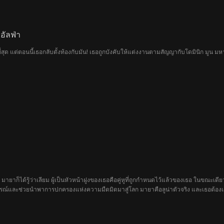
อัลฟ่า
ี่สุด แต่ตอนนี้เธอกลับตั้งท้องกับมัน! เธอถูกบังคับให้แต่งงานตามสัญญากับโดมินิก มูน 
ยาก็ได้รู้ว่าเลียม ผู้เป็นหัวหน้าฝูงของเธอคือคู่หูที่ถูกกำหนดไว้แล้วของเธอ ในขณะเดีย
บูรณ์และช่วยนำพาการปกครองแห่งความมืดมิดมาสู่โลก มายาคือลูน่าตัวจริง และเธอต้อง