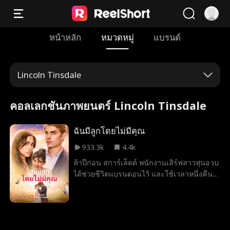
หน้าหลัก
หมวดหมู่
แบรนด์
Lincoln Tinsdale
คอลเลกชันภาพยนตร์ Lincoln Tinsdale
ฉันมีลูกโดยไม่มีคุณ
933.3k
4.4k
ห้าปีก่อน สการ์เล็ตต์ พนักงานเสิร์ฟสาวหุ่นอวบ
ได้ช่วยชีวิตแบรนดอนไว้ และใช้เวลาหนึ่งคืน
อันแสนอบอุ่นกับเขา ก่อนจะหายตัวไป ตอนนี้
เธอกลับมาแล้ว ผอมลงจนแทบจำไม่ได้ และเขา
คือซีอีโอผู้สันโดษผู้เป็นพ่อของลูกสาวเธอโดย
ไม่รู้ตัว