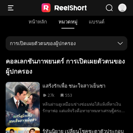
หน้าหลัก
หมวดหมู่
แบรนด์
การเปิดเผยตัวตนของผู้ปกครอง
คอลเลกชันภาพยนตร์ การเปิดเผยตัวตนของ
ผู้ปกครอง
แสร้งรักเพื่อ ชนะใจสาวเย็นชา
27k
553
หลินฝานดูเหมือนช่างซ่อมท่อไส้แห้งที่หาเงิน
รักษาพ่อ แต่แท้จริงคือทายาทมหาเศรษฐีตระกูล
หลิน เขาได้ช่วยเหลือซูชิงถัง ดาวโรงเรียนสุด
เย็นชาที่ถูกไล่อออกจากบ้าน ทั้งคู่แกล้งเป็น
แฟนกันจนเกิดรักจริง หลินฝานเผยตัวตนเพื่อ
รู้ทันนิยาย เปลี่ยนโชคชะตาตัวประกอบ