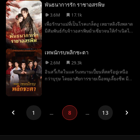
ถอดแบบตัวเองเปี๊ยบ เขาเลยต้องยอมจำนน คิด
พันธนาการรัก ราชาอสรพิษ
กวาดล้างทุกทิศทาง ให้คนไร้หัวใจทั้งหลายได้รู้
จะง้อเมียคืนงั้นเหรอ? ต่อคิวไปก่อนเถอะ!
ซึ้งว่า ความเจ็บปวดเป็นเช่นไร จนต้องร่ำไห้
3.6M
17.1k
คร่ำครวญแทบขาดใจ
เพื่อรักษาแม่ที่เป็นโรคเกล็ดงู เหยาหลิงจึงพลาด
มีสัมพันธ์กับจ้าวอสรพิษมั่วเซียวจนให้กำเนิดไข่
9 ฟอง เมื่อกลับหมู่บ้านนางถูกใส่ร้ายว่าเป็น
ปีศาจและเกือบถูกฆ่า แต่มั่วเซียวกลับมาช่วย
ทันและพบว่านางคือธิดาผู้มีพระคุณ
เทพนักรบพลิกชะตา
2.6M
29.3k
อินสวี้เกิดในแคว้นหนานเปี้ยนที่สตรีอยู่เหนือ
กว่าบุรุษ โดยอาศัยการขายเนื้อหมูเลี้ยงชีพ มี
เพียงแม่เป็นที่พึ่งพา โดยเขามักพบเจอการพูดจา
ยั่วยุและเหยียดหยามจากแก๊งอันธพาลหญิงอยู่
เป็นประจำ จึงทำได้เพียงกล้ำกลืนฝืนทนภายใต้
อำนาจที่ถูกกดขี่ แม้จะมีธรรมเนียมที่ดูถูกบุรุษ
1
...
8
...
13
ไม่อนุญาตให้บุรุษฝึกฝนวิทยายุทธ์ แต่อินสวี้กลับ
มีใจที่อยากออกทัพไปสังหารศัตรู และปกป้อง
แคว้น จึงมักจะแอบฝึกฝนวิทยายุทธ์ลับหลังแม่
เพื่อทำให้ปณิธานที่หวังไว้เป็นจริง อินสวี้ไม่