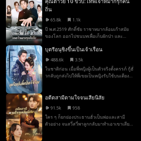
พร้อมกวาดล้างศัตรูเพื่อทวงคืนความสุขให้
คุณตาวัย 10 ขวบ: เทพเจ้าหมากรุกคืน
ครอบครัว
ถิ่น
65.8k
1.1k
ปี พ.ศ.2519 ศักดิ์ชัย ราชาหมากล้อมเก้าสมัย
ของโลก ออกไปชนบทเพื่อเก็บผักป่า และ
บังเอิญพบกับ ฮั่นจงหลี และ หลี่ต้งปิน กำลังนั่ง
บุตรีอนุชิงขึ้นเป็นเจ้าเรือน
ประลองกระดานหมากกันอยู่ เขารับหน้าที่ลง
หมากแทนหลี่ต้งปินเพียงหนึ่งกระดาน แต่เมื่อจบ
488.6k
3.5k
เกม โลกมนุษย์กลับล่วงเลยไปแล้วถึง 49 ปี หลี่
ในชาติก่อน เมื่อพี่หญิงผู้เป็นตัวจริงตั้งครรภ์ กู้ฮั่
ต้งปินมอบ “ลูกท้อสวรรค์” ให้เขา ทำให้ร่างกาย
วกลับถูกส่งไปให้พี่เขยเป็นหญิงรับใช้บนเตียง
คืนวัย กลายเป็นเด็กชายอายุสิบขวบอีกครั้ง ปี
ไม่คาดคิดว่าคืนวันที่พี่หญิงให้กำเนิดบุตร จะ
พ.ศ.2568 ศักดิ์ชัยกลับบ้านในร่างเด็กน้อย ทว่า
กลายเป็นคืนสิ้นลมหายใจของนาง เมื่อได้กลับ
กลับถูกบอดี้การ์ดขวางทาง ถูกหลานชายรังแก
มามีลมหายใจอีกครา กู่ฮั่วจึงวางแผนอย่างระ
อดีตสามีตามใจจนเสียนิสัย
และถูกลูกเขยดูแคลน เขาแก้ “กระดานลึกลับ”
แวดระวัง ค่อย ๆ ปั้นแต่งแผนการเริ่มจากทำให้
เพื่อพิสูจน์ตัวตนของตนเอง ใช้ลูกท้อสวรรค์
91.5k
958
บิดาของพี่เขย ผู้เป็นท่านผู้มีอำนาจสูงส่ง
ช่วยปลุกภรรยาให้ฟื้นคืนสติ แต่กลับค้นพบว่า
ใคร ๆ ก็ยกย่องประธานฮั่วเป็นพ่อและสามี
หลงกลจนยอมทุกอย่าง เพื่อเปิดทางให้นางได้
เบื้องหลังวิกฤตของตระกูล ยังมีความลับที่ซ่อน
ตัวอย่าง จนสวี่สวี่พาลูกกลับมาทำเอาเขาเสีย
สมปรารถนาแต่งเข้าสู่เรือนตระกูลใหญ่ใน
เร้นยิ่งกว่านั้น…
อาการ เธอประกาศชัดว่าลูกเป็นของเธอ ส่วน
ฐานะเจ้าเรือน จากนั้นนางจะช่วงชิงตำแหน่ง
เขาคือคนที่เธอไม่เอา แต่พอเจอแฝดจิ๋วหน้า
บุตรีผู้สูงศักดิ์กลับคืน และเหวี่ยงคมดาบ