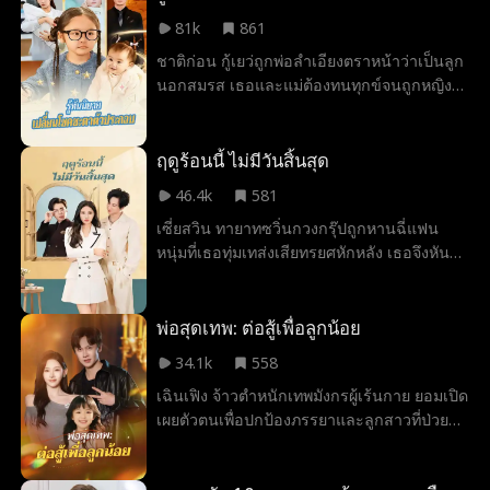
จัดการคู่แข่งทางธุรกิจ และได้รับบททดสอบ
81k
861
จากครอบครัวจนผ่านฉลุย สุดท้ายเขาขอซูชิง
ชาติก่อน กู้เยว่ถูกพ่อลำเอียงตราหน้าว่าเป็นลูก
ถังแต่งงาน ครองคู่กันอย่างมีความสุข
นอกสมรส เธอและแม่ต้องทนทุกข์จนถูกหญิง
คนโปรดของพ่อทำร้ายถึงตาย หลังเสียชีวิตถึงรู้
ว่าโลกนี้คือนิยายที่กู้เฉินเป็นตัวเอก ส่วนเธอ
เป็นแค่ทางผ่าน ด้วยความแค้น เธอจึงย้อนเวลา
ฤดูร้อนนี้ ไม่มีวันสิ้นสุด
กลับมาเกิดใหม่ในท้องแม่ วางแผนตั้งแต่เป็น
46.4k
581
ทารก ใช้สติปัญญาเอาชนะใจคุณปู่กู้ประมุข
เซี่ยสวิน ทายาทซวิ่นกวงกรุ๊ปถูกหานฉี่แฟน
ตระกูล และซ้อนแผนแฉฟางชิงเรื่องวางยาพิษ
หนุ่มที่เธอทุ่มเทส่งเสียทรยศหักหลัง เธอจึงหันมา
ยืมมือปู่กำจัดสองแม่ลูกออกจากบ้าน ทวงคืน
มุ่งมั่นทำงานจนพบว่าโจวอี้ ชายที่ดูเหมือนพี่
ความยุติธรรมให้ตนเองและแม่ได้สำเร็จ
เลี้ยงแท้จริงคือคุณชายตระกูลโจวที่แอบปกป้อง
เธอมา 10 ปี ทั้งคู่ร่วมมือกันกระชากหน้ากาก
พ่อสุดเทพ: ต่อสู้เพื่อลูกน้อย
คนลวงและกอบกู้วิกฤตธุรกิจจนประสบความ
34.1k
558
สำเร็จทั้งรักและงาน
เฉินเฟิง จ้าวตำหนักเทพมังกรผู้เร้นกาย ยอมเปิด
เผยตัวตนเพื่อปกป้องภรรยาและลูกสาวที่ป่วย
หนักจากแผนร้ายของตระกูลซูและกลุ่มอำนาจ
มืด เขาตามหาหมอเทวดามารักษาลูกจนหาย